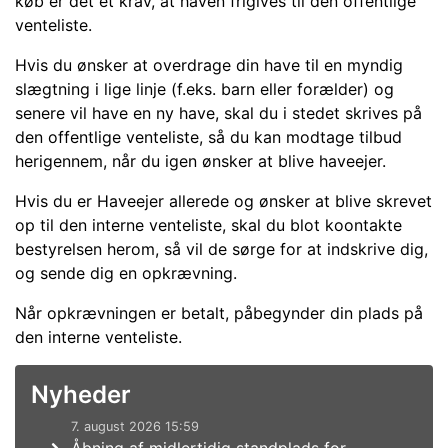
køb er det et krav, at haven frigives til den offentlige
venteliste.
Hvis du ønsker at overdrage din have til en myndig
slægtning i lige linje (f.eks. barn eller forælder) og
senere vil have en ny have, skal du i stedet skrives på
den offentlige venteliste, så du kan modtage tilbud
herigennem, når du igen ønsker at blive haveejer.
Hvis du er Haveejer allerede og ønsker at blive skrevet
op til den interne venteliste, skal du blot koontakte
bestyrelsen herom, så vil de sørge for at indskrive dig,
og sende dig en opkrævning.
Når opkrævningen er betalt, påbegynder din plads på
den interne venteliste.
Nyheder
7. august 2026 15:59